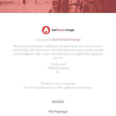
Copyright ©
Geef Scholen Energie
Wij realiseren scherpe collectieve energietarieven voor uw school en
onze huidige 350 deelnemers. Proactief ieder jaar weer, zonder jaarlijks
over te stappen. GSE is ook uw klantenservice, vragen stelt u gewoon
aan ons.
Postbus 64
3500 AB
Utrecht
NL
The Bill doctor
ontving een
9.4
uit
10
gebasseerd op
390
+ gebruikerservaringen.
PAGINA’S
Homepage