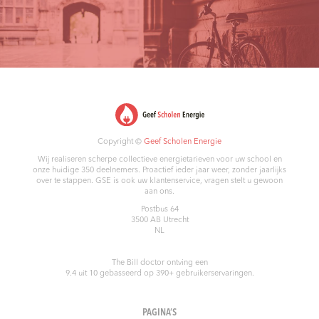
Copyright ©
Geef Scholen Energie
Wij realiseren scherpe collectieve energietarieven voor uw school en
onze huidige 350 deelnemers. Proactief ieder jaar weer, zonder jaarlijks
over te stappen. GSE is ook uw klantenservice, vragen stelt u gewoon
aan ons.
Postbus 64
3500 AB
Utrecht
NL
The Bill doctor
ontving een
9.4
uit
10
gebasseerd op
390
+ gebruikerservaringen.
PAGINA’S