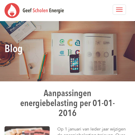
Toggle
navigat
Blog
Aanpassingen
energiebelasting per 01-01-
2016
Op 1 januari van Ieder jaar wijzigen