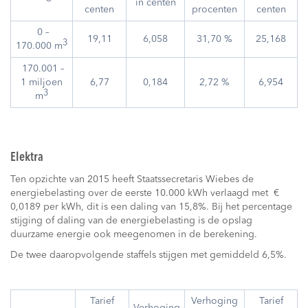
in centen
centen
procenten
centen
0 –
19,11
6,058
31,70 %
25,168
3
170.000 m
170.001 –
1 miljoen
6,77
0,184
2,72 %
6,954
3
m
Elektra
Ten opzichte van 2015 heeft Staatssecretaris Wiebes de
energiebelasting over de eerste 10.000 kWh verlaagd met €
0,0189 per kWh, dit is een daling van 15,8%. Bij het percentage
stijging of daling van de energiebelasting is de opslag
duurzame energie ook meegenomen in de berekening.
De twee daaropvolgende staffels stijgen met gemiddeld 6,5%.
Tarief
Verhoging
Tarief