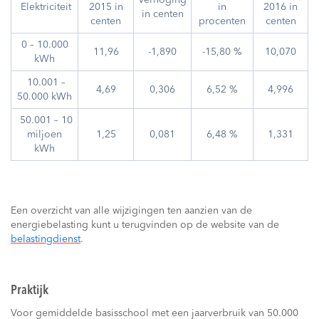
Verhoging
Elektriciteit
2015 in
in
2016 in
in centen
centen
procenten
centen
0 – 10.000
11,96
-1,890
-15,80 %
10,070
kWh
10.001 –
4,69
0,306
6,52 %
4,996
50.000 kWh
50.001 – 10
miljoen
1,25
0,081
6,48 %
1,331
kWh
Een overzicht van alle wijzigingen ten aanzien van de
energiebelasting kunt u terugvinden op de website van de
belastingdienst
.
Praktijk
Voor gemiddelde basisschool met een jaarverbruik van 50.000