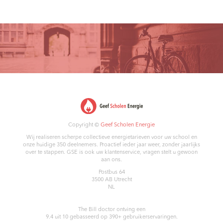
Copyright ©
Geef Scholen Energie
Wij realiseren scherpe collectieve energietarieven voor uw school en
onze huidige 350 deelnemers. Proactief ieder jaar weer, zonder jaarlijks
over te stappen. GSE is ook uw klantenservice, vragen stelt u gewoon
aan ons.
Postbus 64
3500 AB
Utrecht
NL
The Bill doctor
ontving een
9.4
uit
10
gebasseerd op
390
+ gebruikerservaringen.