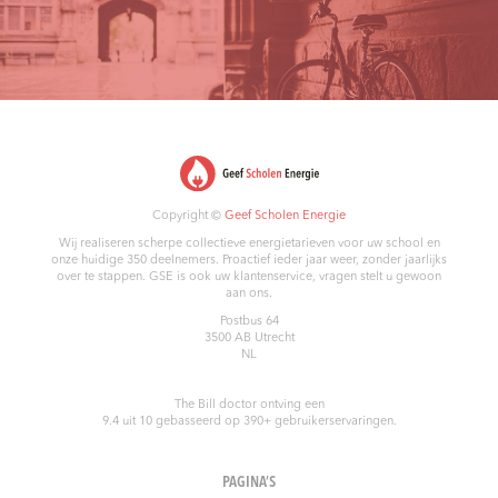
Copyright ©
Geef Scholen Energie
Wij realiseren scherpe collectieve energietarieven voor uw school en
onze huidige 350 deelnemers. Proactief ieder jaar weer, zonder jaarlijks
over te stappen. GSE is ook uw klantenservice, vragen stelt u gewoon
aan ons.
Postbus 64
3500 AB
Utrecht
NL
The Bill doctor
ontving een
9.4
uit
10
gebasseerd op
390
+ gebruikerservaringen.
PAGINA’S