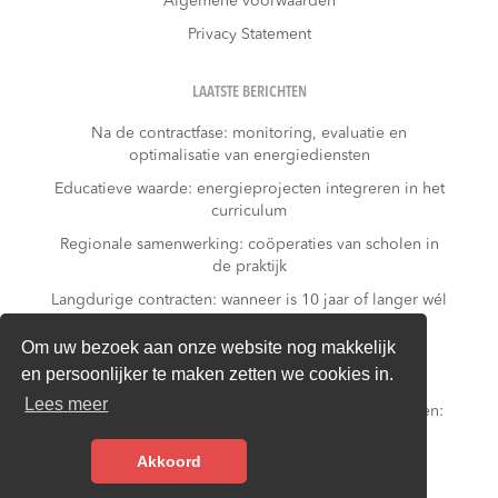
Algemene voorwaarden
Privacy Statement
LAATSTE BERICHTEN
Na de contractfase: monitoring, evaluatie en
optimalisatie van energiediensten
Educatieve waarde: energieprojecten integreren in het
curriculum
Regionale samenwerking: coöperaties van scholen in
de praktijk
Langdurige contracten: wanneer is 10 jaar of langer wél
verstandig?
Om uw bezoek aan onze website nog makkelijk
Subsidies & financieringsopties voor duurzame
en persoonlijker te maken zetten we cookies in.
schoolenergieprojecten
Lees meer
Slim omgaan met vakanties & wisselende schooltijden:
energie besparen buiten schooluren
Akkoord