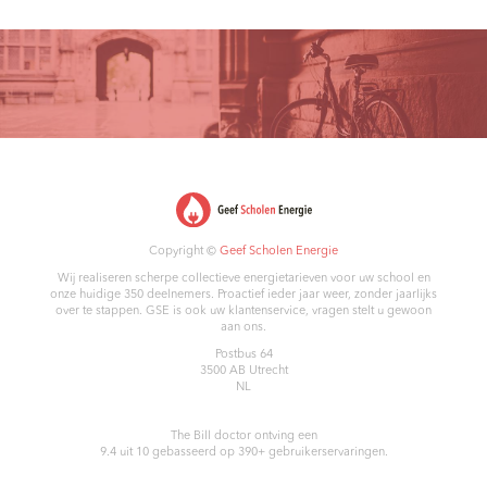
Copyright ©
Geef Scholen Energie
Wij realiseren scherpe collectieve energietarieven voor uw school en
onze huidige 350 deelnemers. Proactief ieder jaar weer, zonder jaarlijks
over te stappen. GSE is ook uw klantenservice, vragen stelt u gewoon
aan ons.
Postbus 64
3500 AB
Utrecht
NL
The Bill doctor
ontving een
9.4
uit
10
gebasseerd op
390
+ gebruikerservaringen.