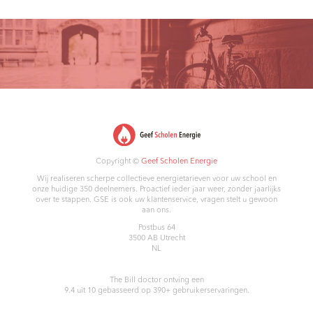
Copyright ©
Geef Scholen Energie
Wij realiseren scherpe collectieve energietarieven voor uw school en
onze huidige 350 deelnemers. Proactief ieder jaar weer, zonder jaarlijks
over te stappen. GSE is ook uw klantenservice, vragen stelt u gewoon
aan ons.
Postbus 64
3500 AB
Utrecht
NL
The Bill doctor
ontving een
9.4
uit
10
gebasseerd op
390
+ gebruikerservaringen.