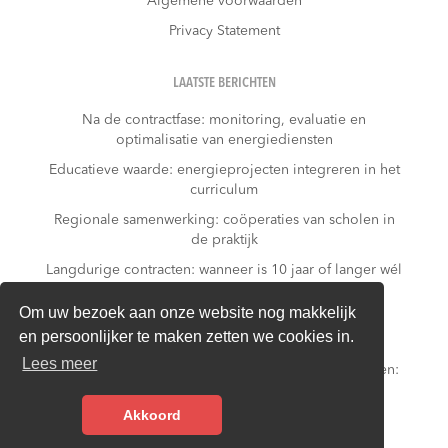
Algemene voorwaarden
Privacy Statement
LAATSTE BERICHTEN
Na de contractfase: monitoring, evaluatie en
optimalisatie van energiediensten
Educatieve waarde: energieprojecten integreren in het
curriculum
Regionale samenwerking: coöperaties van scholen in
de praktijk
Langdurige contracten: wanneer is 10 jaar of langer wél
verstandig?
Om uw bezoek aan onze website nog makkelijk
Subsidies & financieringsopties voor duurzame
en persoonlijker te maken zetten we cookies in.
schoolenergieprojecten
Lees meer
Slim omgaan met vakanties & wisselende schooltijden:
energie besparen buiten schooluren
Akkoord