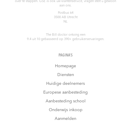
over te stappen. GSE is ook uw klantenservice, vragen stelt u gewoon
aan ons.
Postbus 64
3500 AB
Utrecht
NL
The Bill doctor
ontving een
9.4
uit
10
gebasseerd op
390
+ gebruikerservaringen.
PAGINA’S
Homepage
Diensten
Huidige deelnemers
Europese aanbesteding
Aanbesteding school
Onderwijs inkoop
Aanmelden