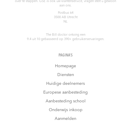
over te stappen. GSE is ook uw klantenservice, vragen stelt u gewoon
aan ons.
Postbus 64
3500 AB
Utrecht
NL
The Bill doctor
ontving een
9.4
uit
10
gebasseerd op
390
+ gebruikerservaringen.
PAGINA’S
Homepage
Diensten
Huidige deelnemers
Europese aanbesteding
Aanbesteding school
Onderwijs inkoop
Aanmelden