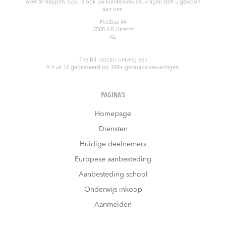
over te stappen. GSE is ook uw klantenservice, vragen stelt u gewoon
aan ons.
Postbus 64
3500 AB
Utrecht
NL
The Bill doctor
ontving een
9.4
uit
10
gebasseerd op
390
+ gebruikerservaringen.
PAGINA’S
Homepage
Diensten
Huidige deelnemers
Europese aanbesteding
Aanbesteding school
Onderwijs inkoop
Aanmelden