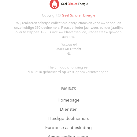
Copyright ©
Geef Scholen Energie
Wij realiseren scherpe collectieve energietarieven voor uw school en
onze huidige 350 deelnemers. Proactief ieder jaar weer, zonder jaarlijks
over te stappen. GSE is ook uw klantenservice, vragen stelt u gewoon
aan ons.
Postbus 64
3500 AB
Utrecht
NL
The Bill doctor
ontving een
9.4
uit
10
gebasseerd op
390
+ gebruikerservaringen.
PAGINA’S
Homepage
Diensten
Huidige deelnemers
Europese aanbesteding
Aanbesteding school