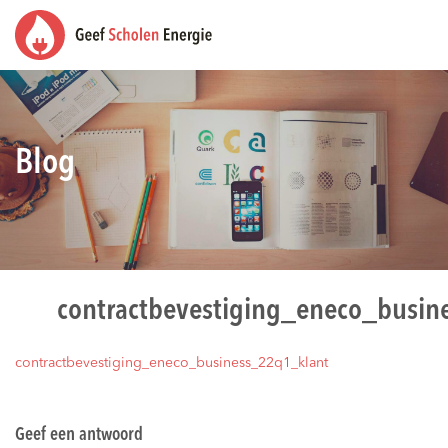
Blog
contractbevestiging_eneco_busin
contractbevestiging_eneco_business_22q1_klant
Geef een antwoord