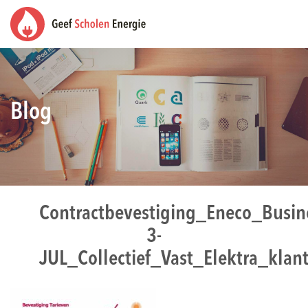
Blog
Contractbevestiging_Eneco_Busi
3-
JUL_Collectief_Vast_Elektra_klan