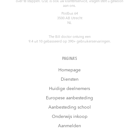
over te stappen. GSE is ook uw klantenservice, vragen stelt u gewoon
aan ons.
Postbus 64
3500 AB
Utrecht
NL
The Bill doctor
ontving een
9.4
uit
10
gebasseerd op
390
+ gebruikerservaringen.
PAGINA’S
Homepage
Diensten
Huidige deelnemers
Europese aanbesteding
Aanbesteding school
Onderwijs inkoop
Aanmelden