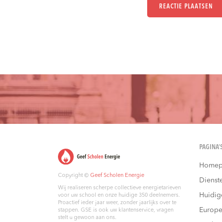
PAGINA’
Homep
Copyright ©
Geef Scholen Energie
Dienst
Wij realiseren scherpe collectieve energietarieven
Huidig
voor uw school en onze huidige 350 deelnemers.
Proactief ieder jaar weer, zonder jaarlijks over te
Europe
stappen. GSE is ook uw klantenservice, vragen
stelt u gewoon aan ons.