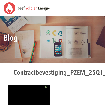
Blog
Contractbevestiging_PZEM_25Q1_C