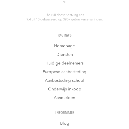
NL
The Bill doctor
ontving een
9.4
uit
10
gebasseerd op
390
+ gebruikerservaringen.
PAGINA’S
Homepage
Diensten
Huidige deelnemers
Europese aanbesteding
Aanbesteding school
Onderwijs inkoop
Aanmelden
INFORMATIE
Blog