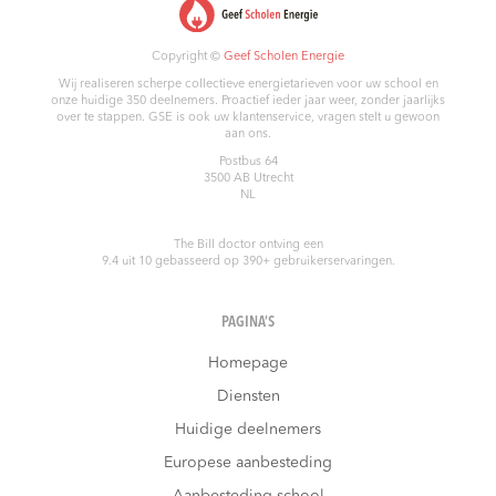
Copyright ©
Geef Scholen Energie
Wij realiseren scherpe collectieve energietarieven voor uw school en
onze huidige 350 deelnemers. Proactief ieder jaar weer, zonder jaarlijks
over te stappen. GSE is ook uw klantenservice, vragen stelt u gewoon
aan ons.
Postbus 64
3500 AB
Utrecht
NL
The Bill doctor
ontving een
9.4
uit
10
gebasseerd op
390
+ gebruikerservaringen.
PAGINA’S
Homepage
Diensten
Huidige deelnemers
Europese aanbesteding
Aanbesteding school