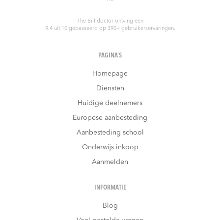
The Bill doctor
ontving een
9.4
uit
10
gebasseerd op
390
+ gebruikerservaringen.
PAGINA’S
Homepage
Diensten
Huidige deelnemers
Europese aanbesteding
Aanbesteding school
Onderwijs inkoop
Aanmelden
INFORMATIE
Blog